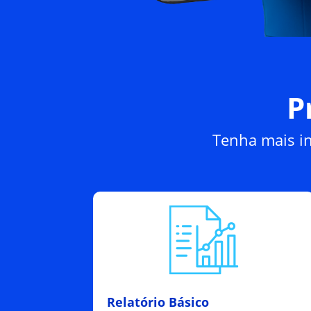
P
Tenha mais in
Relatório Básico