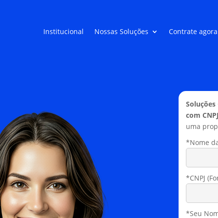
Institucional
Nossas Soluções
Contrate agora
Soluções
com CNPJ
uma propo
*Nome da
*CNPJ (Fo
*Seu Nom