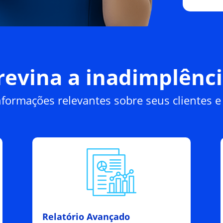
revina a inadimplênci
formações relevantes sobre seus clientes e
Relatório Avançado