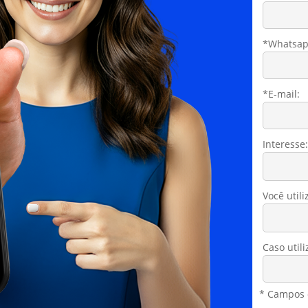
*Whatsap
*E-mail:
Interesse:
Você util
Caso util
* Campos o